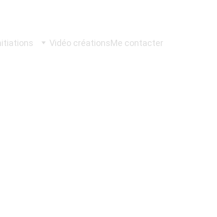
itiations
Vidéo créations
Me contacter
rimoine
 du 
 Durant ma formation
e