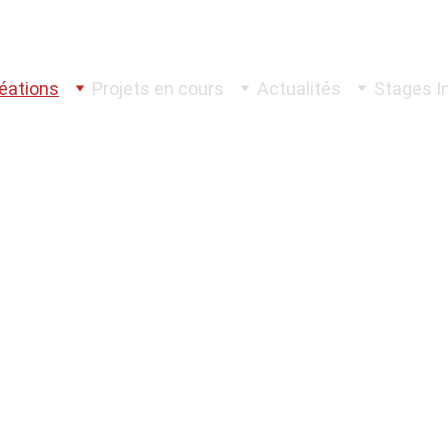
éations
Projets en cours
Actualités
Stages In
ons, réalisations pour les particuliers et le pat
 Tiffany  
Restauration
patrimoin
luminaires
 et bijoux